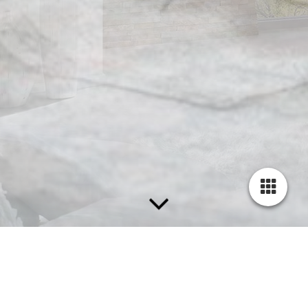
BRILLUX FARB­FÄCHER