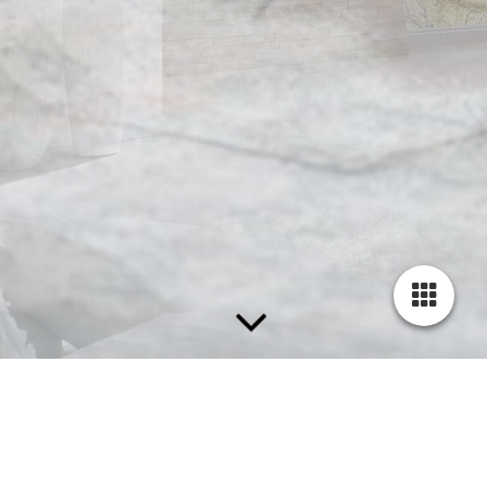
BRILLUX FARB­FÄCHER